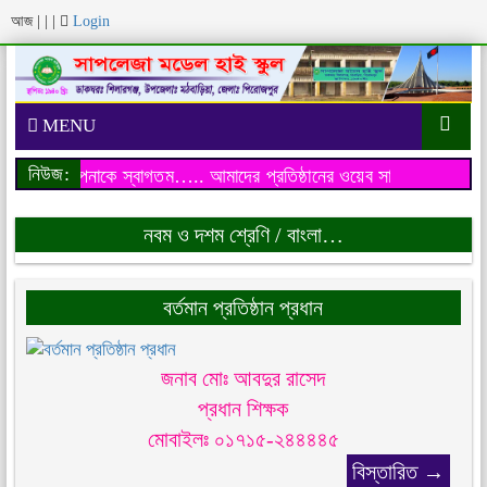
আজ
|
|
|
Login
MENU
নিউজ:
েব সাইটে আপনাকে স্বাগতম…..
আমাদের প্রতিষ্ঠানের ওয়েব সাইটে আপনাকে স
নবম ও দশম শ্রেণি / বাংলা…
বর্তমান প্রতিষ্ঠান প্রধান
জনাব মোঃ আবদুর রাসেদ
প্রধান শিক্ষক
মোবাইলঃ ০১৭১৫-২৪৪৪৪৫
বিস্তারিত →