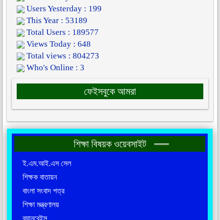
Users Yesterday : 199
This Year : 53189
Total Users : 189577
Views Today : 648
Total views : 804273
Who's Online : 3
ফেইসবুকে আমরা
শিক্ষা বিষয়ক ওয়েবসাইট
ই.এম.আই.এস সেল
শিক্ষক বাতায়ন
বাংলা সংবাদ পত্র
শিক্ষা মন্ত্রণালয়
ব্যানবেইস