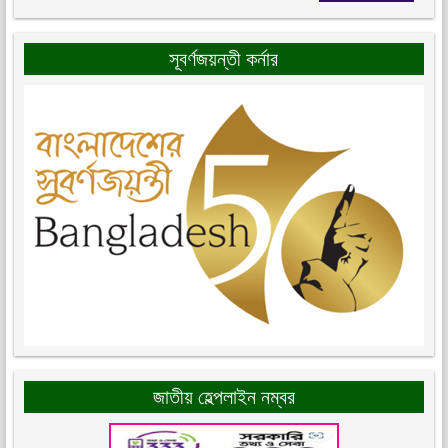
সূবর্ণজয়ন্তী কর্নার
জাতীয় হেল্পলাইন নম্বর