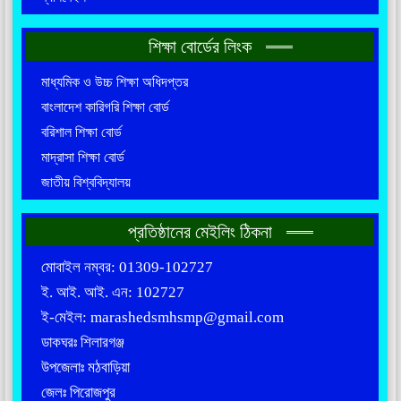
শিক্ষা বোর্ডের লিংক
মাধ্যমিক ও উচ্চ শিক্ষা অধিদপ্তর
বাংলাদেশ কারিগরি শিক্ষা বোর্ড
বরিশাল শিক্ষা বোর্ড
মাদ্রাসা শিক্ষা বোর্ড
জাতীয় বিশ্ববিদ্যালয়
প্রতিষ্ঠানের মেইলিং ঠিকনা
মোবাইল নম্বর: 01309-102727
ই. আই. আই. এন: 102727
ই-মেইল: marashedsmhsmp@gmail.com
ডাকঘরঃ শিলারগঞ্জ
উপজেলাঃ মঠবাড়িয়া
জেলঃ পিরোজপুর