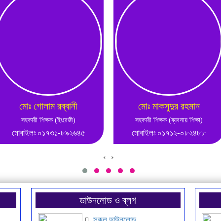
মোঃ গোলাম রব্বানী
মোঃ মাকসুদুর রহমান
সহকারী শিক্ষক (ইংরেজী)
সহকারী শিক্ষক (ব্যবসায় শিক্ষা)
মোবাইলঃ ০১৭৩১-৮৯২৬৪৫
মোবাইলঃ ০১৭১২-০৮২৪৮৮
‹
›
ডাউনলোড ও ব্লগ
সকল ডাউনলোড