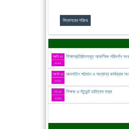
বিদ্যালয়ের পরিচয়
শিক্ষাপ্রতিষ্ঠানসমূহ আকস্মিক পরিদর্শন সংক
অক্টো-২৪
২০২০
অনলাইন পাঠদান ও অন্যান্য কার্যক্রম সংক
সেপ্টে-২৪
২০২০
শিক্ষক ও স্টুডেন্ট ডাটাবেস ফরম
মে-০৫
২০১৬