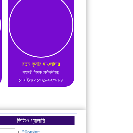
রতন কুমার হাওলাদার
লাইলি পারভীন
সহকারী শিক্ষক (কম্পিউটার)
সহকারী শিক্ষক (বাংলা-শাখা)
মোবাইলঃ ০১৭২১-৯২৩৮৮৪
মোবাইলঃ ০১৭২৮-৮১০৯
ভিডিও গ্যালারি
টিউরোরিয়াল