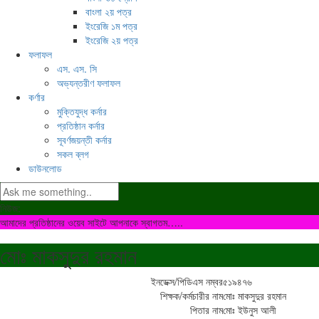
বাংলা ২য় পত্র
ইংরেজি ১ম পত্র
ইংরেজি ২য় পত্র
ফলাফল
এস. এস. সি
অভ্যন্তরীণ ফলাফল
কর্ণার
মুক্তিযুদ্ধ কর্নার
প্রতিষ্ঠান কর্নার
সূবর্ণজয়ন্তী কর্নার
সকল ব্লগ
ডাউনলোড
নিউজ:
আমাদের প্রতিষ্ঠানের ওয়েব সাইটে আপনাকে স্বাগতম…..
মোঃ মাকসুদুর রহমান
ইনডেক্স/পিডিএস নম্বর
৫১৯৪৭৬
শিক্ষক/কর্মচারীর নাম
মোঃ মাকসুদুর রহমান
পিতার নাম
মোঃ ইউনুস আলী