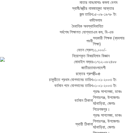
মাতার নাম
মোসাঃ কমলা বেগম
স্বামী/স্ত্রীর নাম
মাহমুদা আক্তার
জন্ম তারিখ
১৫-০৯-১৯৭৮ ইং
ধর্ম
ইসলাম
বৈবাহিক অবস্থা
বিবাহিত
সর্বশেষ শিক্ষাগত যোগ্যতা
এম কম, বি-এড
সহকারী শিক্ষক (ব্যবসায়
পদবী
শিক্ষা)
বেতন স্কেল
১১,০০০/-
নিয়োগকৃত বিষয়
হিসাব বিজ্ঞান
মোবাইল নম্বর
০১৭১২-০৮২৪৮৮
জাতীয়তা
বাংলাদেশী
রক্তের গ্রুপ
B+e
চাকুরীতে প্রথম যোগদানের তারিখ
০১-০১-২০০৩ ইং
বর্তমান পদে যোগদানের তারিখ
০১-০১-২০০৩ ইং
গ্রমঃ সাপলেজা, ডাকঃ
শিলারগঞ্জ, উপজেলাঃ
বর্তমান ঠিকানা
মঠবাড়িয়া, জেলাঃ
পিরেপজপুর।
গ্রমঃ সাপলেজা, ডাকঃ
শিলারগঞ্জ, উপজেলাঃ
স্থায়ী ঠিকানা
মঠবাড়িয়া, জেলাঃ
পিরেপজপুর।