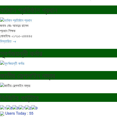
বর্তমান প্রতিষ্ঠান প্রধান
জনাব মোঃ আবদুর রাসেদ
প্রধান শিক্ষক
মোবাইলঃ ০১৭১৫-২৪৪৪৪৫
বিস্তারিত →
সূবর্ণজয়ন্তী কর্নার
জাতীয় হেল্পলাইন নম্বর
ভিজিটর কাউন্টার
Users Today : 55