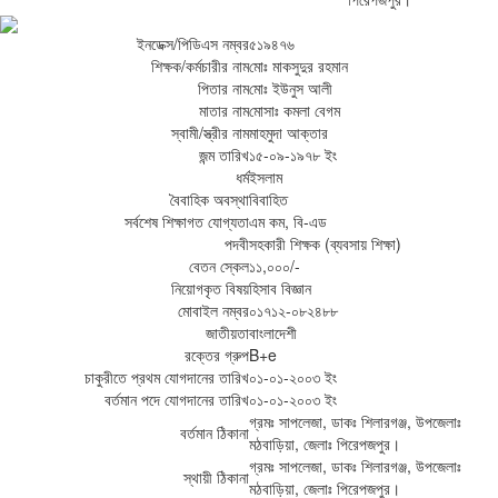
ইনডেক্স/পিডিএস নম্বর
৫১৯৪৭৬
শিক্ষক/কর্মচারীর নাম
মোঃ মাকসুদুর রহমান
পিতার নাম
মোঃ ইউনুস আলী
মাতার নাম
মোসাঃ কমলা বেগম
স্বামী/স্ত্রীর নাম
মাহমুদা আক্তার
জন্ম তারিখ
১৫-০৯-১৯৭৮ ইং
ধর্ম
ইসলাম
বৈবাহিক অবস্থা
বিবাহিত
সর্বশেষ শিক্ষাগত যোগ্যতা
এম কম, বি-এড
পদবী
সহকারী শিক্ষক (ব্যবসায় শিক্ষা)
বেতন স্কেল
১১,০০০/-
নিয়োগকৃত বিষয়
হিসাব বিজ্ঞান
মোবাইল নম্বর
০১৭১২-০৮২৪৮৮
জাতীয়তা
বাংলাদেশী
রক্তের গ্রুপ
B+e
চাকুরীতে প্রথম যোগদানের তারিখ
০১-০১-২০০৩ ইং
বর্তমান পদে যোগদানের তারিখ
০১-০১-২০০৩ ইং
গ্রমঃ সাপলেজা, ডাকঃ শিলারগঞ্জ, উপজেলাঃ
বর্তমান ঠিকানা
মঠবাড়িয়া, জেলাঃ পিরেপজপুর।
গ্রমঃ সাপলেজা, ডাকঃ শিলারগঞ্জ, উপজেলাঃ
স্থায়ী ঠিকানা
মঠবাড়িয়া, জেলাঃ পিরেপজপুর।