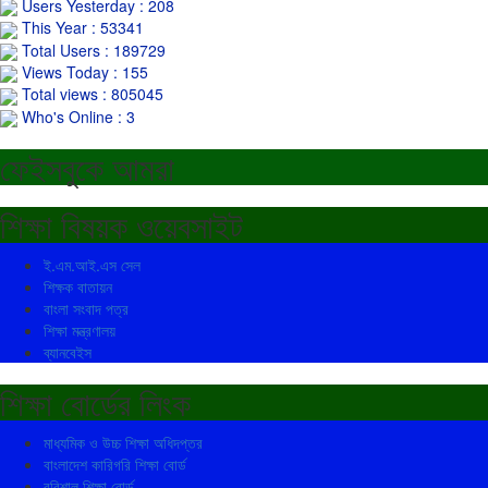
Users Yesterday : 208
This Year : 53341
Total Users : 189729
Views Today : 155
Total views : 805045
Who's Online : 3
ফেইসবুকে আমরা
শিক্ষা বিষয়ক ওয়েবসাইট
ই.এম.আই.এস সেল
শিক্ষক বাতায়ন
বাংলা সংবাদ পত্র
শিক্ষা মন্ত্রণালয়
ব্যানবেইস
শিক্ষা বোর্ডের লিংক
মাধ্যমিক ও উচ্চ শিক্ষা অধিদপ্তর
বাংলাদেশ কারিগরি শিক্ষা বোর্ড
বরিশাল শিক্ষা বোর্ড