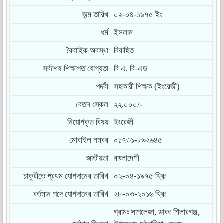
জন্ম তারিখ
০২-০৪-১৯৭৫ ইং
ধর্ম
ইসলাম
বৈবাহিক অবস্থা
বিবাহিত
সর্বশেষ শিক্ষাগত যোগ্যতা
বি এ, বি-এড
পদবী
সহকারী শিক্ষক (ইংরেজী)
বেতন স্কেল
২২,০০০/-
নিয়োগকৃত বিষয়
ইংরেজী
মোবাইল নম্বর
০১৭৩১-৮৯২৬৪৫
জাতীয়তা
বাংলাদেশী
চাকুরীতে প্রথম যোগদানের তারিখ
০২-০৪-১৯৭৫ খ্রিঃ
বর্তমান পদে যোগদানের তারিখ
২৮-০৩-২০১৬ খ্রিঃ
গ্রামঃ সাপলেজা, ডাকঃ শিলারগঞ্জ,