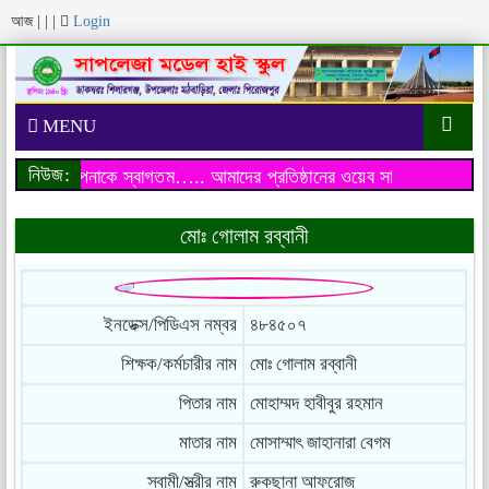
আজ
|
|
|
Login
MENU
নিউজ:
য়েব সাইটে আপনাকে স্বাগতম…..
আমাদের প্রতিষ্ঠানের ওয়েব সাইটে আপনাকে 
মোঃ গোলাম রব্বানী
ইনডেক্স/পিডিএস নম্বর
৪৮৪৫০৭
শিক্ষক/কর্মচারীর নাম
মোঃ গোলাম রব্বানী
পিতার নাম
মোহাম্মদ হাবীবুর রহমান
মাতার নাম
মোসাম্মাৎ জাহানারা বেগম
স্বামী/স্ত্রীর নাম
রুকছানা আফরোজ