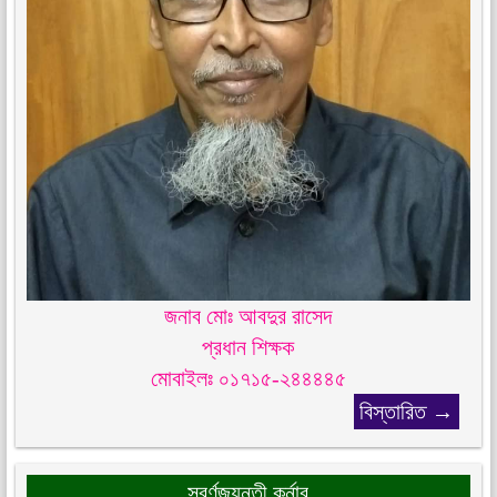
জনাব মোঃ আবদুর রাসেদ
প্রধান শিক্ষক
মোবাইলঃ ০১৭১৫-২৪৪৪৪৫
বিস্তারিত →
সূবর্ণজয়ন্তী কর্নার