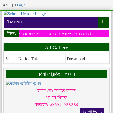
আজ
|
|
|
Login
MENU
নিউজ:
য়েব সাইটে আপনাকে স্বাগতম…..
আমাদের প্রতিষ্ঠানের ওয়েব সাইটে আপনাকে 
All Gallery
Sl
Notice Title
Download
বর্তমান প্রতিষ্ঠান প্রধান
জনাব মোঃ আবদুর রাসেদ
প্রধান শিক্ষক
মোবাইলঃ ০১৭১৫-২৪৪৪৪৫
বিস্তারিত →