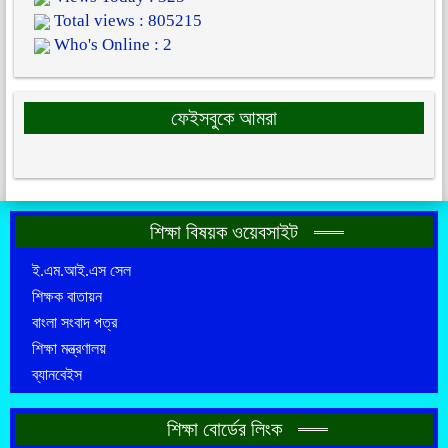
Total views : 805215
Who's Online : 2
ফেইসবুকে আমরা
শিক্ষা বিষয়ক ওয়েবসাইট
ই.এম.আই.এস সেল
শিক্ষক বাতায়ন
বাংলা সংবাদ পত্র
শিক্ষা মন্ত্রণালয়
ব্যানবেইস
শিক্ষা বোর্ডের লিংক