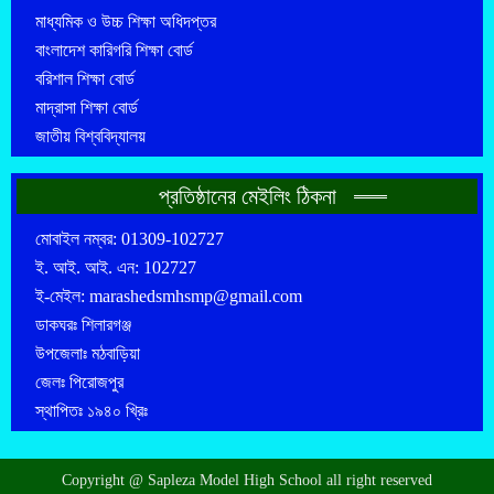
মাধ্যমিক ও উচ্চ শিক্ষা অধিদপ্তর
বাংলাদেশ কারিগরি শিক্ষা বোর্ড
বরিশাল শিক্ষা বোর্ড
মাদ্রাসা শিক্ষা বোর্ড
জাতীয় বিশ্ববিদ্যালয়
প্রতিষ্ঠানের মেইলিং ঠিকনা
মোবাইল নম্বর: 01309-102727
ই. আই. আই. এন: 102727
ই-মেইল: marashedsmhsmp@gmail.com
ডাকঘরঃ শিলারগঞ্জ
উপজেলাঃ মঠবাড়িয়া
জেলঃ পিরোজপুর
স্থাপিতঃ ১৯৪০ খ্রিঃ
Copyright @ Sapleza Model High School all right reserved