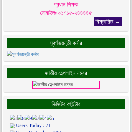
প্রধান শিক্ষক
মোবাইলঃ ০১৭১৫-২৪৪৪৪৫
বিস্তারিত →
সূবর্ণজয়ন্তী কর্নার
জাতীয় হেল্পলাইন নম্বর
ভিজিটর কাউন্টার
Users Today : 71