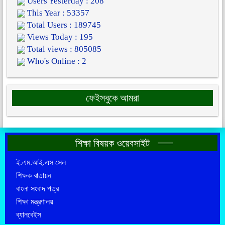
Users Yesterday : 208
This Year : 53357
Total Users : 189745
Views Today : 195
Total views : 805085
Who's Online : 2
ফেইসবুকে আমরা
শিক্ষা বিষয়ক ওয়েবসাইট
ই.এম.আই.এস সেল
শিক্ষক বাতায়ন
বাংলা সংবাদ পত্র
শিক্ষা মন্ত্রণালয়
ব্যানবেইস