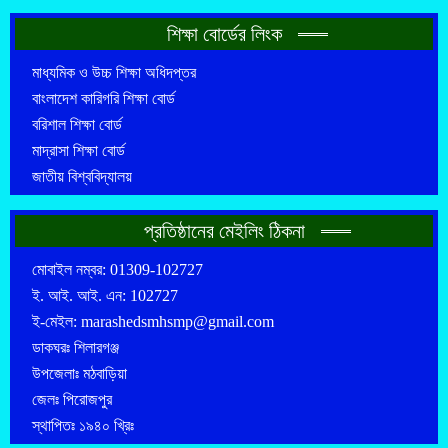
শিক্ষা বোর্ডের লিংক
মাধ্যমিক ও উচ্চ শিক্ষা অধিদপ্তর
বাংলাদেশ কারিগরি শিক্ষা বোর্ড
বরিশাল শিক্ষা বোর্ড
মাদ্রাসা শিক্ষা বোর্ড
জাতীয় বিশ্ববিদ্যালয়
প্রতিষ্ঠানের মেইলিং ঠিকনা
মোবাইল নম্বর: 01309-102727
ই. আই. আই. এন: 102727
ই-মেইল: marashedsmhsmp@gmail.com
ডাকঘরঃ শিলারগঞ্জ
উপজেলাঃ মঠবাড়িয়া
জেলঃ পিরোজপুর
স্থাপিতঃ ১৯৪০ খ্রিঃ