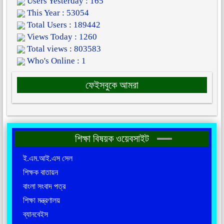
Users Yesterday : 165
This Year : 53054
Total Users : 189442
Views Today : 1260
Total views : 803583
Who's Online : 1
ফেইসবুকে আমরা
শিক্ষা বিষয়ক ওয়েবসাইট
ই.এম.আই.এস সেল
শিক্ষক বাতায়ন
বাংলা সংবাদ পত্র
শিক্ষা মন্ত্রণালয়
ব্যানবেইস