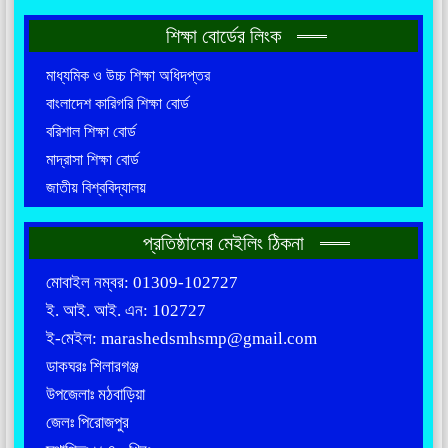
শিক্ষা বোর্ডের লিংক
মাধ্যমিক ও উচ্চ শিক্ষা অধিদপ্তর
বাংলাদেশ কারিগরি শিক্ষা বোর্ড
বরিশাল শিক্ষা বোর্ড
মাদ্রাসা শিক্ষা বোর্ড
জাতীয় বিশ্ববিদ্যালয়
প্রতিষ্ঠানের মেইলিং ঠিকনা
মোবাইল নম্বর: 01309-102727
ই. আই. আই. এন: 102727
ই-মেইল: marashedsmhsmp@gmail.com
ডাকঘরঃ শিলারগঞ্জ
উপজেলাঃ মঠবাড়িয়া
জেলঃ পিরোজপুর