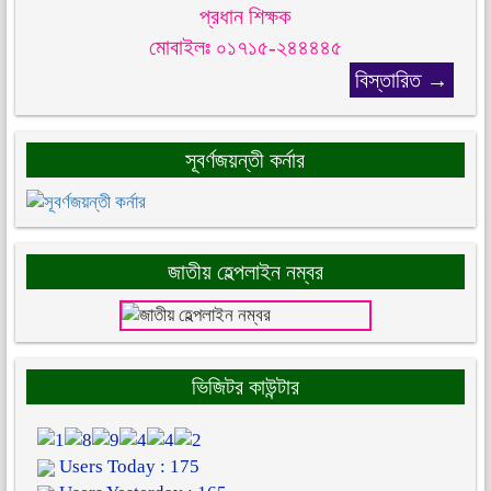
প্রধান শিক্ষক
মোবাইলঃ ০১৭১৫-২৪৪৪৪৫
বিস্তারিত →
সূবর্ণজয়ন্তী কর্নার
জাতীয় হেল্পলাইন নম্বর
ভিজিটর কাউন্টার
Users Today : 175