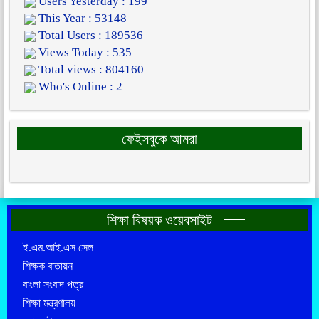
Users Yesterday : 199
This Year : 53148
Total Users : 189536
Views Today : 535
Total views : 804160
Who's Online : 2
ফেইসবুকে আমরা
শিক্ষা বিষয়ক ওয়েবসাইট
ই.এম.আই.এস সেল
শিক্ষক বাতায়ন
বাংলা সংবাদ পত্র
শিক্ষা মন্ত্রণালয়