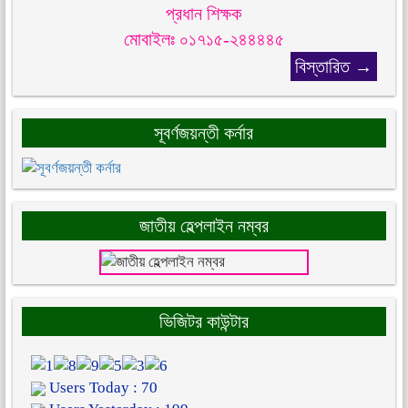
প্রধান শিক্ষক
মোবাইলঃ ০১৭১৫-২৪৪৪৪৫
বিস্তারিত →
সূবর্ণজয়ন্তী কর্নার
জাতীয় হেল্পলাইন নম্বর
ভিজিটর কাউন্টার
Users Today : 70