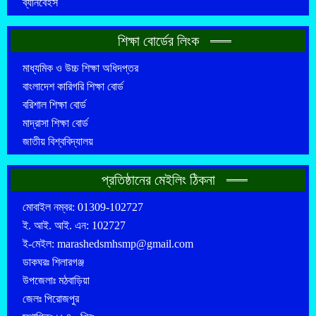
ব্যানবেইস
শিক্ষা বোর্ডের লিংক
মাধ্যমিক ও উচ্চ শিক্ষা অধিদপ্তর
বাংলাদেশ কারিগরি শিক্ষা বোর্ড
বরিশাল শিক্ষা বোর্ড
মাদ্রাসা শিক্ষা বোর্ড
জাতীয় বিশ্ববিদ্যালয়
প্রতিষ্ঠানের মেইলিং ঠিকনা
মোবাইল নম্বর: 01309-102727
ই. আই. আই. এন: 102727
ই-মেইল: marashedsmhsmp@gmail.com
ডাকঘরঃ শিলারগঞ্জ
উপজেলাঃ মঠবাড়িয়া
জেলঃ পিরোজপুর