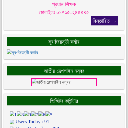
প্রধান শিক্ষক
মোবাইলঃ ০১৭১৫-২৪৪৪৪৫
বিস্তারিত →
সূবর্ণজয়ন্তী কর্নার
জাতীয় হেল্পলাইন নম্বর
ভিজিটর কাউন্টার
Users Today : 91