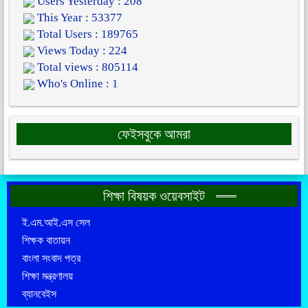
Users Yesterday : 208
This Year : 53377
Total Users : 189765
Views Today : 224
Total views : 805114
Who's Online : 1
ফেইসবুকে আমরা
শিক্ষা বিষয়ক ওয়েবসাইট
ই.এম.আই.এস সেল
শিক্ষক বাতায়ন
বাংলা সংবাদ পত্র
শিক্ষা মন্ত্রণালয়
ব্যানবেইস