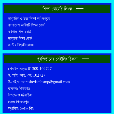
শিক্ষা বোর্ডের লিংক
মাধ্যমিক ও উচ্চ শিক্ষা অধিদপ্তর
বাংলাদেশ কারিগরি শিক্ষা বোর্ড
বরিশাল শিক্ষা বোর্ড
মাদ্রাসা শিক্ষা বোর্ড
জাতীয় বিশ্ববিদ্যালয়
প্রতিষ্ঠানের মেইলিং ঠিকনা
মোবাইল নম্বর: 01309-102727
ই. আই. আই. এন: 102727
ই-মেইল: marashedsmhsmp@gmail.com
ডাকঘরঃ শিলারগঞ্জ
উপজেলাঃ মঠবাড়িয়া
জেলঃ পিরোজপুর
স্থাপিতঃ ১৯৪০ খ্রিঃ