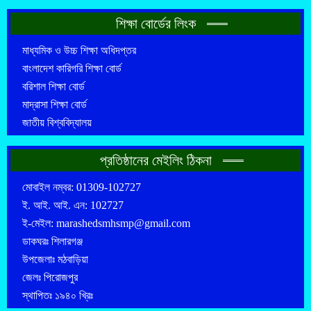
শিক্ষা বোর্ডের লিংক
মাধ্যমিক ও উচ্চ শিক্ষা অধিদপ্তর
বাংলাদেশ কারিগরি শিক্ষা বোর্ড
বরিশাল শিক্ষা বোর্ড
মাদ্রাসা শিক্ষা বোর্ড
জাতীয় বিশ্ববিদ্যালয়
প্রতিষ্ঠানের মেইলিং ঠিকনা
মোবাইল নম্বর: 01309-102727
ই. আই. আই. এন: 102727
ই-মেইল: marashedsmhsmp@gmail.com
ডাকঘরঃ শিলারগঞ্জ
উপজেলাঃ মঠবাড়িয়া
জেলঃ পিরোজপুর
স্থাপিতঃ ১৯৪০ খ্রিঃ