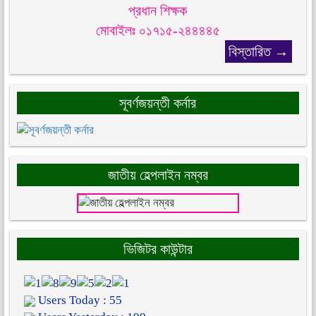
প্রধান শিক্ষক
মোবাইলঃ ০১৭১৫-২৪৪৪৪৫
বিস্তারিত →
সূবর্ণজয়ন্তী কর্নার
জাতীয় হেল্পলাইন নম্বর
ভিজিটর কাউন্টার
Users Today : 55