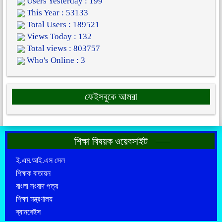
Users Yesterday : 199
This Year : 53133
Total Users : 189521
Views Today : 132
Total views : 803757
Who's Online : 3
ফেইসবুকে আমরা
শিক্ষা বিষয়ক ওয়েবসাইট
ই.এম.আই.এস সেল
শিক্ষক বাতায়ন
বাংলা সংবাদ পত্র
শিক্ষা মন্ত্রণালয়
ব্যানবেইস