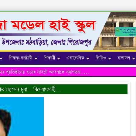
শিক্ষক-কর্মচারী
শিক্ষার্থী
একাডেমিক
ভিডিও
ফলাফল
্রতিষ্ঠানের ওয়েব সাইটে আপনাকে স্বাগতম…..
ির হোসেন মৃধা – বিদ্যোৎসাহী…