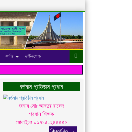
কর্ণার
ডাউনলোড
বর্তমান প্রতিষ্ঠান প্রধান
জনাব মোঃ আবদুর রাসেদ
প্রধান শিক্ষক
মোবাইলঃ ০১৭১৫-২৪৪৪৪৫
বিস্তারিত →