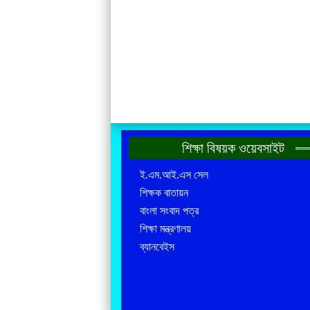
শিক্ষা বিষয়ক ওয়েবসাইট
ই.এম.আই.এস সেল
শিক্ষক বাতায়ন
বাংলা সংবাদ পত্র
শিক্ষা মন্ত্রণালয়
ব্যানবেইস