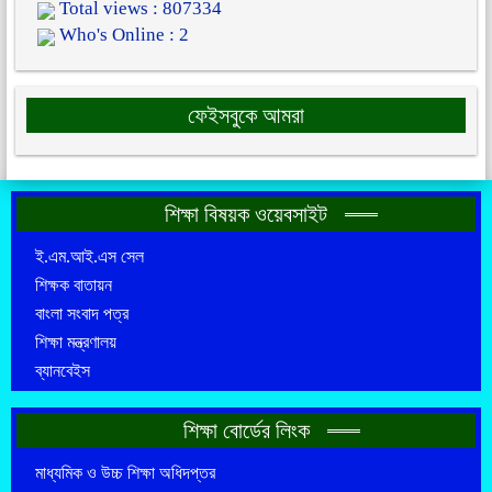
Total views : 807334
Who's Online : 2
ফেইসবুকে আমরা
শিক্ষা বিষয়ক ওয়েবসাইট
ই.এম.আই.এস সেল
শিক্ষক বাতায়ন
বাংলা সংবাদ পত্র
শিক্ষা মন্ত্রণালয়
ব্যানবেইস
শিক্ষা বোর্ডের লিংক
মাধ্যমিক ও উচ্চ শিক্ষা অধিদপ্তর