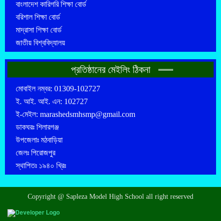
বাংলাদেশ কারিগরি শিক্ষা বোর্ড
বরিশাল শিক্ষা বোর্ড
মাদ্রাসা শিক্ষা বোর্ড
জাতীয় বিশ্ববিদ্যালয়
প্রতিষ্ঠানের মেইলিং ঠিকনা
মোবাইল নম্বর: 01309-102727
ই. আই. আই. এন: 102727
ই-মেইল: marashedsmhsmp@gmail.com
ডাকঘরঃ শিলারগঞ্জ
উপজেলাঃ মঠবাড়িয়া
জেলঃ পিরোজপুর
স্থাপিতঃ ১৯৪০ খ্রিঃ
Copyright @ Sapleza Model High School all right reserved