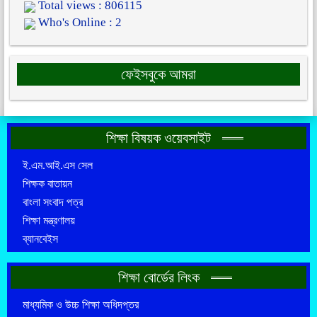
Total views : 806115
Who's Online : 2
ফেইসবুকে আমরা
শিক্ষা বিষয়ক ওয়েবসাইট
ই.এম.আই.এস সেল
শিক্ষক বাতায়ন
বাংলা সংবাদ পত্র
শিক্ষা মন্ত্রণালয়
ব্যানবেইস
শিক্ষা বোর্ডের লিংক
মাধ্যমিক ও উচ্চ শিক্ষা অধিদপ্তর