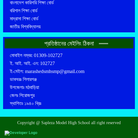
বাংলাদেশ কারিগরি শিক্ষা বোর্ড
বরিশাল শিক্ষা বোর্ড
মাদ্রাসা শিক্ষা বোর্ড
জাতীয় বিশ্ববিদ্যালয়
প্রতিষ্ঠানের মেইলিং ঠিকনা
মোবাইল নম্বর: 01309-102727
ই. আই. আই. এন: 102727
ই-মেইল: marashedsmhsmp@gmail.com
ডাকঘরঃ শিলারগঞ্জ
উপজেলাঃ মঠবাড়িয়া
জেলঃ পিরোজপুর
স্থাপিতঃ ১৯৪০ খ্রিঃ
Copyright @ Sapleza Model High School all right reserved