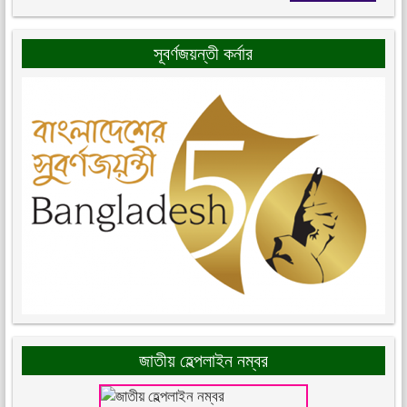
সূবর্ণজয়ন্তী কর্নার
জাতীয় হেল্পলাইন নম্বর