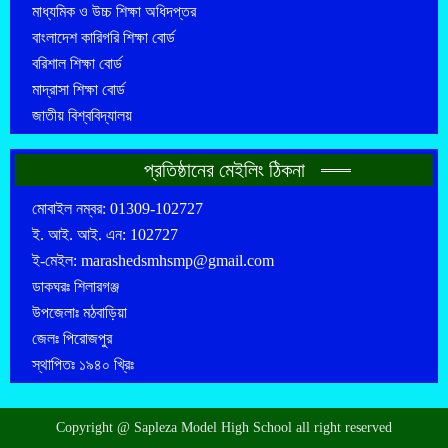
মাধ্যমিক ও উচ্চ শিক্ষা অধিদপ্তর
বাংলাদেশ কারিগরি শিক্ষা বোর্ড
বরিশাল শিক্ষা বোর্ড
মাদ্রাসা শিক্ষা বোর্ড
জাতীয় বিশ্ববিদ্যালয়
প্রতিষ্ঠানের মেইলিং ঠিকনা
মোবাইল নম্বর: 01309-102727
ই. আই. আই. এন: 102727
ই-মেইল: marashedsmhsmp@gmail.com
ডাকঘরঃ শিলারগঞ্জ
উপজেলাঃ মঠবাড়িয়া
জেলঃ পিরোজপুর
স্থাপিতঃ ১৯৪০ খ্রিঃ
Copyright @ Sapleza Model High School all right reserved