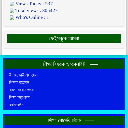
Views Today : 537
Total views : 805427
Who's Online : 1
ফেইসবুকে আমরা
শিক্ষা বিষয়ক ওয়েবসাইট
ই.এম.আই.এস সেল
শিক্ষক বাতায়ন
বাংলা সংবাদ পত্র
শিক্ষা মন্ত্রণালয়
ব্যানবেইস
শিক্ষা বোর্ডের লিংক