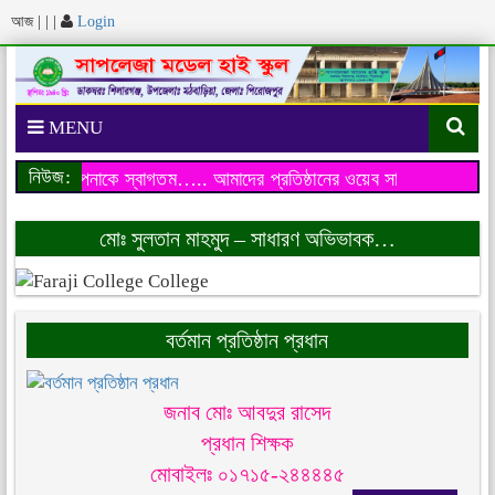
আজ
|
|
|
Login
MENU
নিউজ:
য়েব সাইটে আপনাকে স্বাগতম…..
আমাদের প্রতিষ্ঠানের ওয়েব সাইটে আপনাকে 
মোঃ সুলতান মাহমুদ – সাধারণ অভিভাবক…
বর্তমান প্রতিষ্ঠান প্রধান
জনাব মোঃ আবদুর রাসেদ
প্রধান শিক্ষক
মোবাইলঃ ০১৭১৫-২৪৪৪৪৫