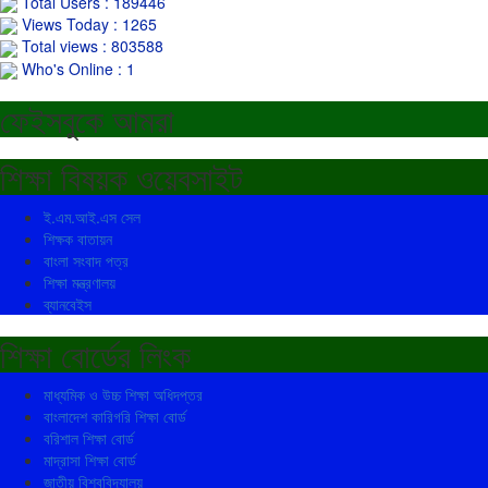
Total Users : 189446
Views Today : 1265
Total views : 803588
Who's Online : 1
ফেইসবুকে আমরা
শিক্ষা বিষয়ক ওয়েবসাইট
ই.এম.আই.এস সেল
শিক্ষক বাতায়ন
বাংলা সংবাদ পত্র
শিক্ষা মন্ত্রণালয়
ব্যানবেইস
শিক্ষা বোর্ডের লিংক
মাধ্যমিক ও উচ্চ শিক্ষা অধিদপ্তর
বাংলাদেশ কারিগরি শিক্ষা বোর্ড
বরিশাল শিক্ষা বোর্ড
মাদ্রাসা শিক্ষা বোর্ড
জাতীয় বিশ্ববিদ্যালয়