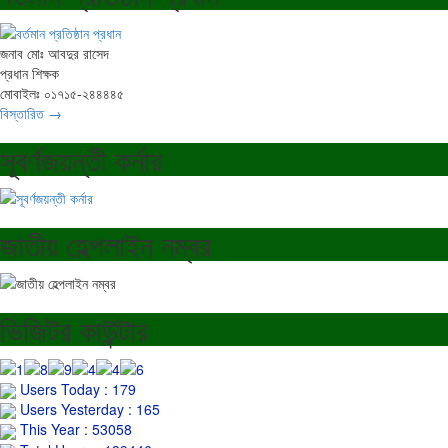
জনাব মোঃ আবদুর রাসেদ
প্রধান শিক্ষক
মোবাইলঃ ০১৭১৫-২৪৪৪৪৫
বিস্তারিত →
সূবর্ণজয়ন্তী কর্নার
জাতীয় হেল্পলাইন নম্বর
ভিজিটর কাউন্টার
Users Today : 179
Users Yesterday : 165
This Year : 53058