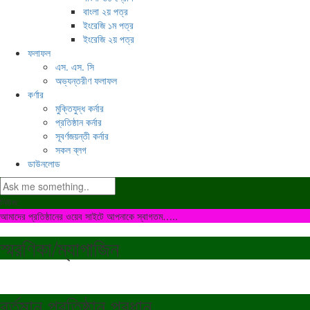
বাংলা ২য় পত্র
ইংরেজি ১ম পত্র
ইংরেজি ২য় পত্র
ফলাফল
এস. এস. সি
অভ্যন্তরীণ ফলাফল
কর্ণার
মুক্তিযুদ্ধ কর্নার
প্রতিষ্ঠান কর্নার
সূবর্ণজয়ন্তী কর্নার
সকল ব্লগ
ডাউনলোড
নিউজ:
আমাদের প্রতিষ্ঠানের ওয়েব সাইটে আপনাকে স্বাগতম…..
স্মরণিকা/ম্যাগাজিন
বর্তমান প্রতিষ্ঠান প্রধান