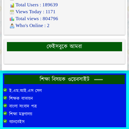
Total Users : 189639
Views Today : 1171
Total views : 804796
Who's Online : 2
ফেইসবুকে আমরা
শিক্ষা বিষয়ক ওয়েবসাইট
ই.এম.আই.এস সেল
শিক্ষক বাতায়ন
বাংলা সংবাদ পত্র
শিক্ষা মন্ত্রণালয়
ব্যানবেইস