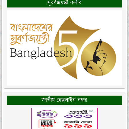
সূবর্ণজয়ন্তী কর্নার
জাতীয় হেল্পলাইন নম্বর