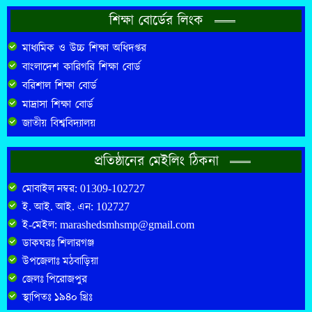
শিক্ষা বোর্ডের লিংক
মাধ্যমিক ও উচ্চ শিক্ষা অধিদপ্তর
বাংলাদেশ কারিগরি শিক্ষা বোর্ড
বরিশাল শিক্ষা বোর্ড
মাদ্রাসা শিক্ষা বোর্ড
জাতীয় বিশ্ববিদ্যালয়
প্রতিষ্ঠানের মেইলিং ঠিকনা
মোবাইল নম্বর: 01309-102727
ই. আই. আই. এন: 102727
ই-মেইল: marashedsmhsmp@gmail.com
ডাকঘরঃ শিলারগঞ্জ
উপজেলাঃ মঠবাড়িয়া
জেলঃ পিরোজপুর
স্থাপিতঃ ১৯৪০ খ্রিঃ