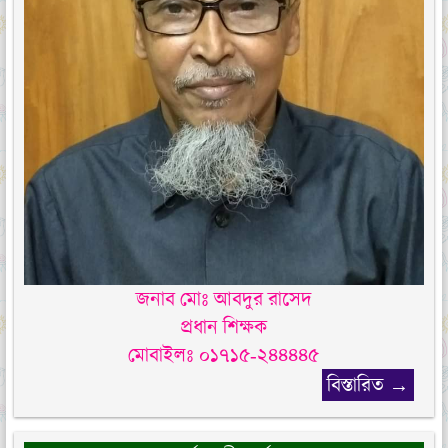
জনাব মোঃ আবদুর রাসেদ
প্রধান শিক্ষক
মোবাইলঃ ০১৭১৫-২৪৪৪৪৫
বিস্তারিত →