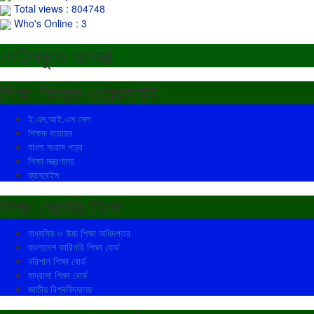
Total views : 804748
Who's Online : 3
ফেইসবুকে আমরা
শিক্ষা বিষয়ক ওয়েবসাইট
ই.এম.আই.এস সেল
শিক্ষক বাতায়ন
বাংলা সংবাদ পত্র
শিক্ষা মন্ত্রণালয়
ব্যানবেইস
শিক্ষা বোর্ডের লিংক
মাধ্যমিক ও উচ্চ শিক্ষা অধিদপ্তর
বাংলাদেশ কারিগরি শিক্ষা বোর্ড
বরিশাল শিক্ষা বোর্ড
মাদ্রাসা শিক্ষা বোর্ড
জাতীয় বিশ্ববিদ্যালয়