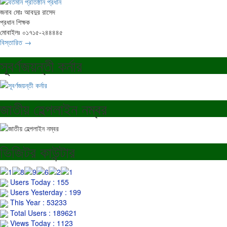
জনাব মোঃ আবদুর রাসেদ
প্রধান শিক্ষক
মোবাইলঃ ০১৭১৫-২৪৪৪৪৫
বিস্তারিত →
সূবর্ণজয়ন্তী কর্নার
জাতীয় হেল্পলাইন নম্বর
ভিজিটর কাউন্টার
Users Today : 155
Users Yesterday : 199
This Year : 53233
Total Users : 189621
Views Today : 1123