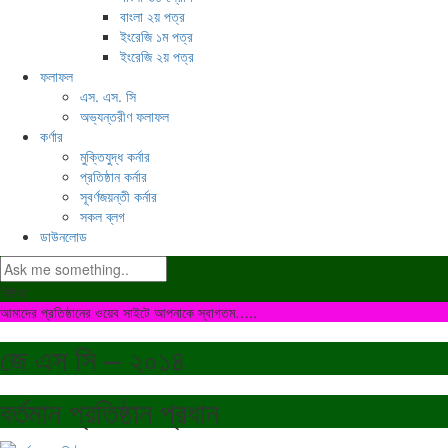
বাংলা ২য় পত্র
ইংরেজি ১ম পত্র
ইংরেজি ২য় পত্র
ফলাফল
এস. এস. সি
অভ্যন্তরীণ ফলাফল
কর্ণার
মুক্তিযুদ্ধ কর্নার
প্রতিষ্ঠান কর্নার
সূবর্ণজয়ন্তী কর্নার
সকল ব্লগ
ডাউনলোড
নিউজ:
আমাদের প্রতিষ্ঠানের ওয়েব সাইটে আপনাকে স্বাগতম…..
জে এস সি – ২০১৪
বর্তমান প্রতিষ্ঠান প্রধান