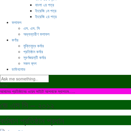
বাংলা ২য় পত্র
ইংরেজি ১ম পত্র
ইংরেজি ২য় পত্র
ফলাফল
এস. এস. সি
অভ্যন্তরীণ ফলাফল
কর্ণার
মুক্তিযুদ্ধ কর্নার
প্রতিষ্ঠান কর্নার
সূবর্ণজয়ন্তী কর্নার
সকল ব্লগ
ডাউনলোড
নিউজ:
আমাদের প্রতিষ্ঠানের ওয়েব সাইটে আপনাকে স্বাগতম…..
জে এস সি – ২০১২
বর্তমান প্রতিষ্ঠান প্রধান