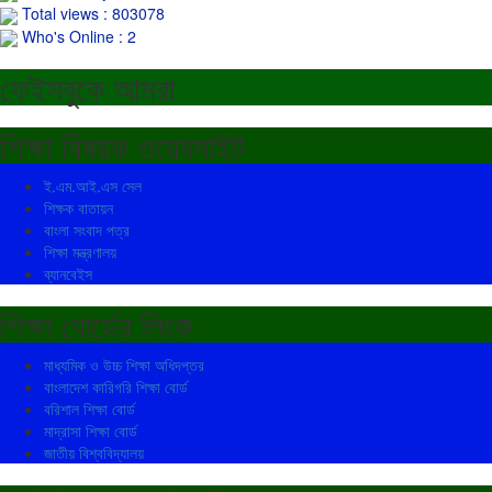
Total views : 803078
Who's Online : 2
ফেইসবুকে আমরা
শিক্ষা বিষয়ক ওয়েবসাইট
ই.এম.আই.এস সেল
শিক্ষক বাতায়ন
বাংলা সংবাদ পত্র
শিক্ষা মন্ত্রণালয়
ব্যানবেইস
শিক্ষা বোর্ডের লিংক
মাধ্যমিক ও উচ্চ শিক্ষা অধিদপ্তর
বাংলাদেশ কারিগরি শিক্ষা বোর্ড
বরিশাল শিক্ষা বোর্ড
মাদ্রাসা শিক্ষা বোর্ড
জাতীয় বিশ্ববিদ্যালয়