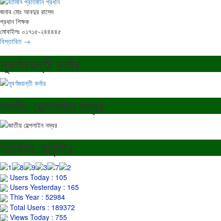
জনাব মোঃ আবদুর রাসেদ
প্রধান শিক্ষক
মোবাইলঃ ০১৭১৫-২৪৪৪৪৫
বিস্তারিত →
সূবর্ণজয়ন্তী কর্নার
জাতীয় হেল্পলাইন নম্বর
ভিজিটর কাউন্টার
Users Today : 105
Users Yesterday : 165
This Year : 52984
Total Users : 189372
Views Today : 755