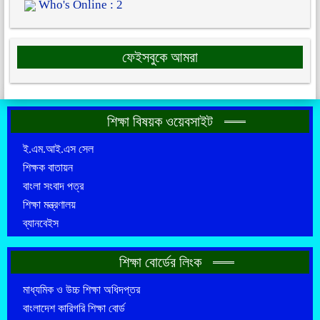
Who's Online : 2
ফেইসবুকে আমরা
শিক্ষা বিষয়ক ওয়েবসাইট
ই.এম.আই.এস সেল
শিক্ষক বাতায়ন
বাংলা সংবাদ পত্র
শিক্ষা মন্ত্রণালয়
ব্যানবেইস
শিক্ষা বোর্ডের লিংক
মাধ্যমিক ও উচ্চ শিক্ষা অধিদপ্তর
বাংলাদেশ কারিগরি শিক্ষা বোর্ড