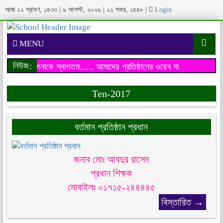
আজ
২২ শ্রাবণ, ১৪৩৩
|
৬ আগস্ট, ২০২৬
|
২২ সফর, ১৪৪৮
|
Login
MENU
নিউজ:
য়েব সাইটে আপনাকে স্বাগতম…..
আমাদের প্রতিষ্ঠানের ওয়েব সাইটে আপনাকে 
Ten-2017
বর্তমান প্রতিষ্ঠান প্রধান
জনাব মোঃ আবদুর রাসেদ
প্রধান শিক্ষক
মোবাইলঃ ০১৭১৫-২৪৪৪৪৫
বিস্তারিত →