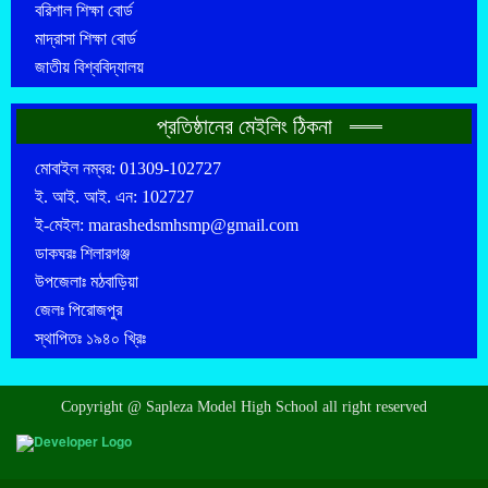
বরিশাল শিক্ষা বোর্ড
মাদ্রাসা শিক্ষা বোর্ড
জাতীয় বিশ্ববিদ্যালয়
প্রতিষ্ঠানের মেইলিং ঠিকনা
মোবাইল নম্বর: 01309-102727
ই. আই. আই. এন: 102727
ই-মেইল: marashedsmhsmp@gmail.com
ডাকঘরঃ শিলারগঞ্জ
উপজেলাঃ মঠবাড়িয়া
জেলঃ পিরোজপুর
স্থাপিতঃ ১৯৪০ খ্রিঃ
Copyright @ Sapleza Model High School all right reserved