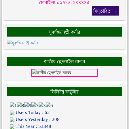
মোবাইলঃ ০১৭১৫-২৪৪৪৪৫
বিস্তারিত →
সূবর্ণজয়ন্তী কর্নার
জাতীয় হেল্পলাইন নম্বর
ভিজিটর কাউন্টার
Users Today : 62
Users Yesterday : 208
This Year : 53348