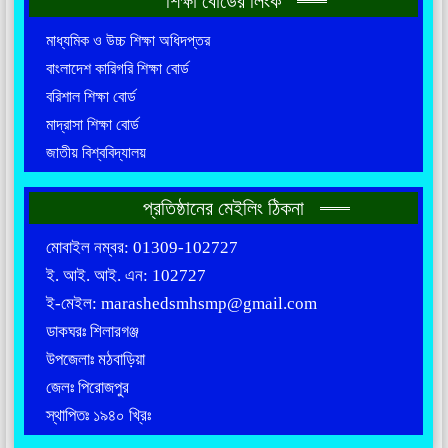
শিক্ষা বোর্ডের লিংক
মাধ্যমিক ও উচ্চ শিক্ষা অধিদপ্তর
বাংলাদেশ কারিগরি শিক্ষা বোর্ড
বরিশাল শিক্ষা বোর্ড
মাদ্রাসা শিক্ষা বোর্ড
জাতীয় বিশ্ববিদ্যালয়
প্রতিষ্ঠানের মেইলিং ঠিকনা
মোবাইল নম্বর: 01309-102727
ই. আই. আই. এন: 102727
ই-মেইল: marashedsmhsmp@gmail.com
ডাকঘরঃ শিলারগঞ্জ
উপজেলাঃ মঠবাড়িয়া
জেলঃ পিরোজপুর
স্থাপিতঃ ১৯৪০ খ্রিঃ