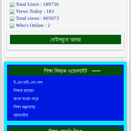
Total Users : 189736
Views Today : 183
Total views : 805073
Who's Online : 2
ফেইসবুকে আমরা
শিক্ষা বিষয়ক ওয়েবসাইট
ই.এম.আই.এস সেল
শিক্ষক বাতায়ন
বাংলা সংবাদ পত্র
শিক্ষা মন্ত্রণালয়
ব্যানবেইস