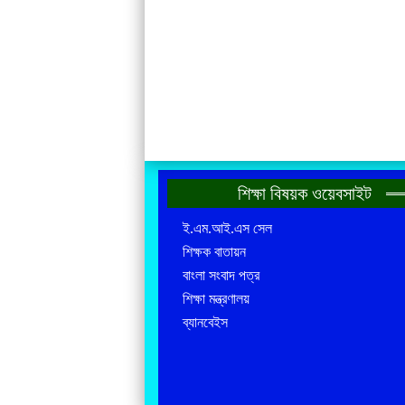
শিক্ষা বিষয়ক ওয়েবসাইট
ই.এম.আই.এস সেল
শিক্ষক বাতায়ন
বাংলা সংবাদ পত্র
শিক্ষা মন্ত্রণালয়
ব্যানবেইস