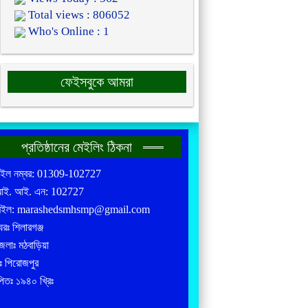
Total views : 806052
Who's Online : 1
ফেইসবুকে আমরা
প্রতিষ্ঠানের মেইলিং ঠিকনা
াইল নম্বর: 01309-102727
আই. আই. এন: 102727
েইল: marashedsmhsmp@gmail.com
রঃ শিলারগঞ্জ
লাঃ মঠবাড়িয়া
ঃ পিরোজপুর
পিতঃ ১৯৪০ খ্রিঃ