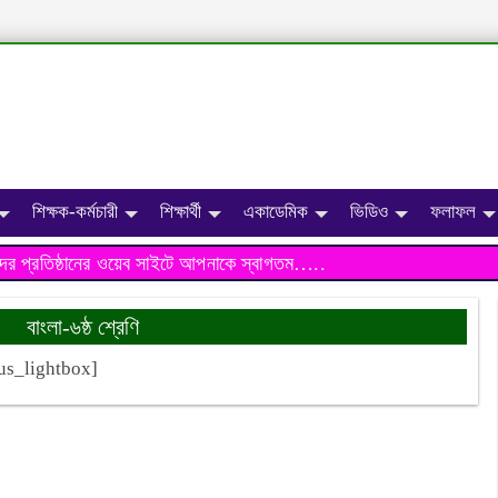
শিক্ষক-কর্মচারী
শিক্ষার্থী
একাডেমিক
ভিডিও
ফলাফল
প্রতিষ্ঠানের ওয়েব সাইটে আপনাকে স্বাগতম…..
বাংলা-৬ষ্ঠ শ্রেণি
us_lightbox]