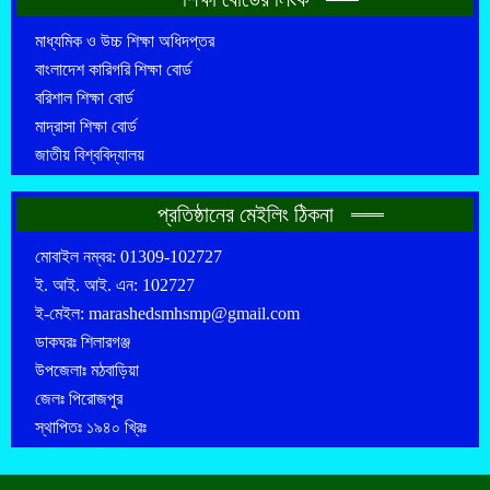
মাধ্যমিক ও উচ্চ শিক্ষা অধিদপ্তর
বাংলাদেশ কারিগরি শিক্ষা বোর্ড
বরিশাল শিক্ষা বোর্ড
মাদ্রাসা শিক্ষা বোর্ড
জাতীয় বিশ্ববিদ্যালয়
প্রতিষ্ঠানের মেইলিং ঠিকনা
মোবাইল নম্বর: 01309-102727
ই. আই. আই. এন: 102727
ই-মেইল: marashedsmhsmp@gmail.com
ডাকঘরঃ শিলারগঞ্জ
উপজেলাঃ মঠবাড়িয়া
জেলঃ পিরোজপুর
স্থাপিতঃ ১৯৪০ খ্রিঃ