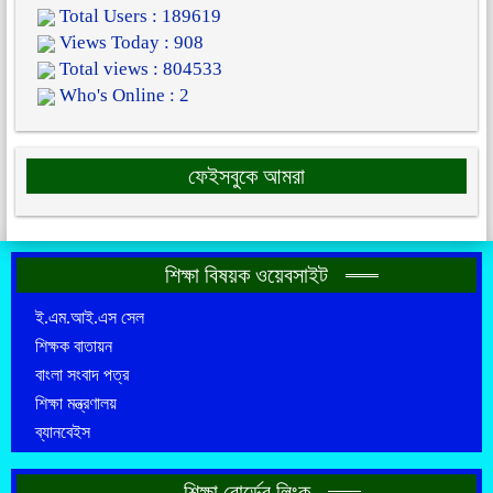
Total Users : 189619
Views Today : 908
Total views : 804533
Who's Online : 2
ফেইসবুকে আমরা
শিক্ষা বিষয়ক ওয়েবসাইট
ই.এম.আই.এস সেল
শিক্ষক বাতায়ন
বাংলা সংবাদ পত্র
শিক্ষা মন্ত্রণালয়
ব্যানবেইস
শিক্ষা বোর্ডের লিংক