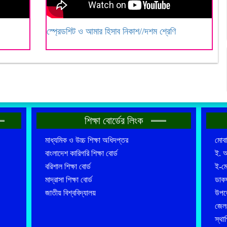
স্প্রেডশিট ও আমার হিসাব নিকাশ//দশম শ্রেণি
শিক্ষা বোর্ডের লিংক
মাধ্যমিক ও উচ্চ শিক্ষা অধিদপ্তর
মোব
বাংলাদেশ কারিগরি শিক্ষা বোর্ড
ই. 
বরিশাল শিক্ষা বোর্ড
ই-ম
মাদ্রাসা শিক্ষা বোর্ড
ডাকঘ
জাতীয় বিশ্ববিদ্যালয়
উপজে
জেল
স্থা