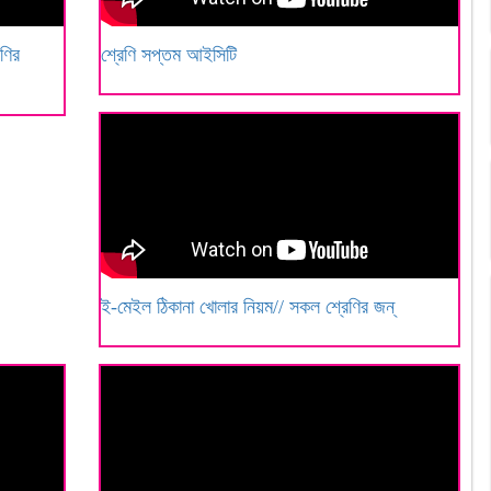
ণির
শ্রেণি সপ্তম আইসিটি
ই-মেইল ঠিকানা খোলার নিয়ম// সকল শ্রেণির জন্