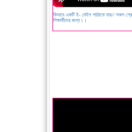
কিভাবে একটি ই- মেইল পাাঠানো যায়// সকল শ্রে
শিক্ষার্থীদের জন্য।।