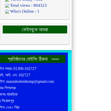
Total views : 804323
Who's Online : 1
ফেইসবুকে আমরা
প্রতিষ্ঠানের মেইলিং ঠিকনা
াইল নম্বর: 01309-102727
আই. আই. এন: 102727
েইল: marashedsmhsmp@gmail.com
রঃ শিলারগঞ্জ
লাঃ মঠবাড়িয়া
ঃ পিরোজপুর
পিতঃ ১৯৪০ খ্রিঃ