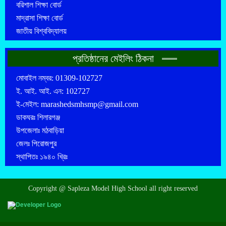
বরিশাল শিক্ষা বোর্ড
মাদ্রাসা শিক্ষা বোর্ড
জাতীয় বিশ্ববিদ্যালয়
প্রতিষ্ঠানের মেইলিং ঠিকনা
মোবাইল নম্বর: 01309-102727
ই. আই. আই. এন: 102727
ই-মেইল: marashedsmhsmp@gmail.com
ডাকঘরঃ শিলারগঞ্জ
উপজেলাঃ মঠবাড়িয়া
জেলঃ পিরোজপুর
স্থাপিতঃ ১৯৪০ খ্রিঃ
Copyright @ Sapleza Model High School all right reserved